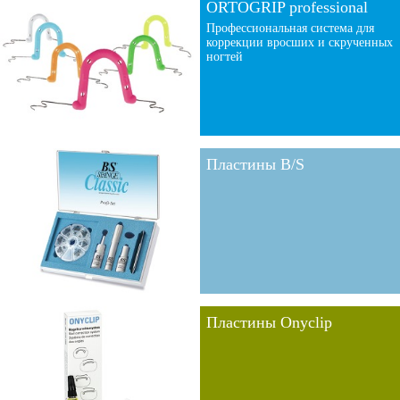
ORTOGRIP professional
Профессиональная система для
коррекции вросших и скрученных
ногтей
Пластины B/S
Пластины Onyclip