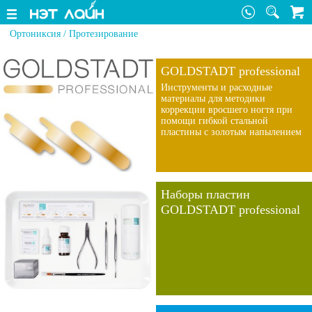
Ортониксия / Протезирование
GOLDSTADT professional
Инструменты и расходные
материалы для методики
коррекции вросшего ногтя при
помощи гибкой стальной
пластины с золотым напылением
Наборы пластин
GOLDSTADT professional